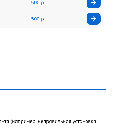
500 р
500 р
1200 р
500 р
700 р
500 р
900 р
1500 р
онта (например, неправильная установка