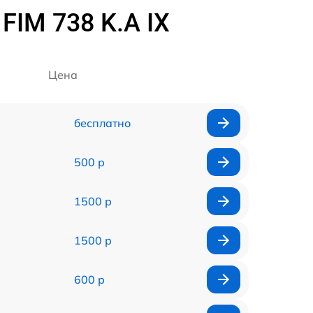
FIM 738 K.A IX
Цена
бесплатно
500 р
1500 р
1500 р
600 р