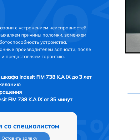
 Казани с устранением неисправностей
выявляем причины поломки, заменяем
ботоспособность устройства.
анные производителем запчасти, после
 и предоставляем гарантию.
шкафа Indesit FIM 738 K.A IX до 3 лет
 желанию
бращения
it FIM 738 K.A IX от 35 минут
я со специалистом
Оставить заявку