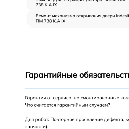
738 K.A IX
Ремонт механизма открывания двери Indesi
FIM 738 K.A IX
Замена ТЭН Indesit FIM 738 K.A IX
Замена таймера Indesit FIM 738 K.A IX
Замена предохранителя Indesit FIM 738 K.A
IX
Гарантийные обязательст
Замена шнура питания Indesit FIM 738 K.A I
Гарантия от сервиса: на смонтированные ко
Замена термодатчика Indesit FIM 738 K.A IX
Что считается гарантийным случаем?
Замена панели управления Indesit FIM 738
K.A IX
Для работ: Повторное проявление дефекта, 
запчасти).