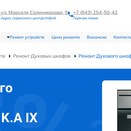
ул. Марселя Салимжанова, 5
+7 (843) 254-50-42
Адрес сервисного центра Indesit
Горячая линия
Ремонт устройств
Цена ремонта
Вакансии
Контакт
ств
Ремонт Духовых шкафов
Ремонт Духового шкаф
го
 K.A IX