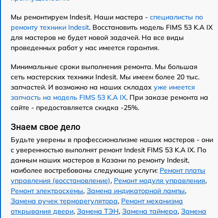
Мы ремонтируем Indesit. Наши мастера -
специалисты по
ремонту техники Indesit
. Восстановить модель FIMS 53 K.A IX
для мастеров не будет новой задачей. На все виды
проведенных работ у нас имеется гарантия.
Минимальные сроки выполнения ремонта. Мы большая
сеть мастерских техники Indesit. Мы имеем более 20 тыс.
запчастей. И возможно на наших складах
уже имеется
запчасть на модель FIMS 53 K.A IX
. При заказе ремонта на
сайте - предоставляется скидка -25%.
Знаем свое дело
Будьте уверены в профессионализме наших мастеров - они
с уверенностью выполнят ремонт Indesit FIMS 53 K.A IX. По
данным наших мастеров в Казани по ремонту Indesit,
наиболее востребованы следующие услуги:
Ремонт платы
управления (восстановление)
,
Ремонт модуля управления
,
Ремонт электросхемы
,
Замена индикаторной лампы
,
Замена ручек терморегулятора
,
Ремонт механизма
открывания двери
,
Замена ТЭН
,
Замена таймера
,
Замена