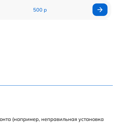
500 р
650 р
500 р
650 р
710 р
590 р
650 р
монта (например, неправильная установка
800 р