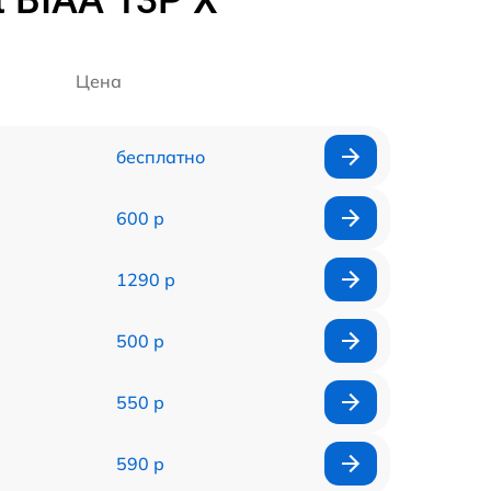
 BIAA 13P X
Цена
бесплатно
600 р
1290 р
500 р
550 р
590 р