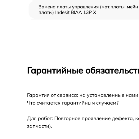
Замена платы управления (мат.платы, мейн
платы) Indesit BIAA 13P X
Ремонт/замена датчика температуры Indesit
BIAA 13P X
Замена термостата Indesit BIAA 13P X
Замена усилителей Indesit BIAA 13P X
Гарантийные обязательст
Замена таймера Indesit BIAA 13P X
Гарантия от сервиса: на установленные нами
Замена электросхемы Indesit BIAA 13P X
Что считается гарантийным случаем?
Ремонт испарителя Indesit BIAA 13P X
Для работ: Повторное проявление дефекта, 
запчасти).
Устранение засора трубопровода Indesit
BIAA 13P X