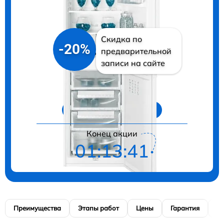
Скидка по
-20%
предварительной
записи на сайте
Цены на ремонт
Конец акции
01:13:40
Преимущества
Этапы работ
Цены
Гарантия
М