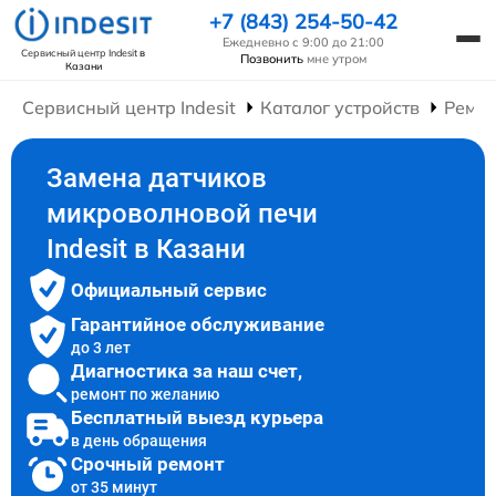
+7 (843) 254-50-42
Ежедневно с 9:00 до 21:00
Сервисный центр Indesit
в
Позвонить
мне утром
Казани
Сервисный центр Indesit
Каталог устройств
Ремон
Замена датчиков
микроволновой печи
Indesit в Казани
Официальный сервис
Гарантийное обслуживание
до 3 лет
Диагностика за наш счет,
ремонт по желанию
Бесплатный выезд курьера
в день обращения
Срочный ремонт
от 35 минут