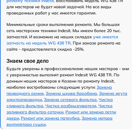
ремонту техники Indesit
. Восстановить модель WG 438 TR
для мастеров не будет новой задачей. На все виды
проведенных работ у нас имеется гарантия.
Минимальные сроки выполнения ремонта. Мы большая
сеть мастерских техники Indesit. Мы имеем более 20 тыс.
запчастей. И возможно на наших складах
уже имеется
запчасть на модель WG 438 TR
. При заказе ремонта на
сайте - предоставляется скидка -25%.
Знаем свое дело
Будьте уверены в профессионализме наших мастеров - они
с уверенностью выполнят ремонт Indesit WG 438 TR. По
данным наших мастеров в Казани по ремонту Indesit,
наиболее востребованы следующие услуги:
Замена
приводного ремня
,
Замена шкива барабана
,
Замена жгута
электропроводки
,
Замена сетевого фильтра
,
Чистка
сливного фильтра
,
Чистка разбрызгивателя
,
Чистка
заливного фильтра-сеточки
,
Ремонт или замена петли
двери
,
Ремонт или замена патрубка
,
Замена мотора
вентилятора сушки
.