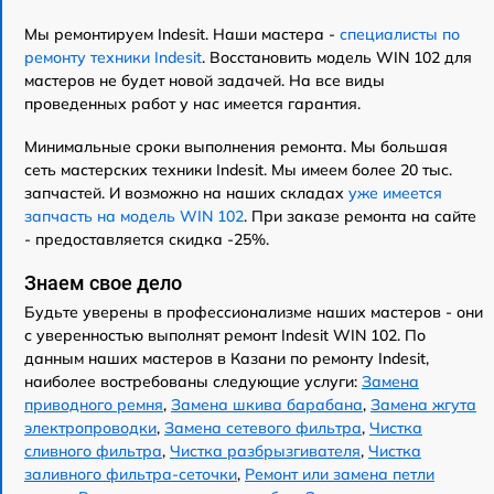
Мы ремонтируем Indesit. Наши мастера -
специалисты по
ремонту техники Indesit
. Восстановить модель WIN 102 для
мастеров не будет новой задачей. На все виды
проведенных работ у нас имеется гарантия.
Минимальные сроки выполнения ремонта. Мы большая
сеть мастерских техники Indesit. Мы имеем более 20 тыс.
запчастей. И возможно на наших складах
уже имеется
запчасть на модель WIN 102
. При заказе ремонта на сайте
- предоставляется скидка -25%.
Знаем свое дело
Будьте уверены в профессионализме наших мастеров - они
с уверенностью выполнят ремонт Indesit WIN 102. По
данным наших мастеров в Казани по ремонту Indesit,
наиболее востребованы следующие услуги:
Замена
приводного ремня
,
Замена шкива барабана
,
Замена жгута
электропроводки
,
Замена сетевого фильтра
,
Чистка
сливного фильтра
,
Чистка разбрызгивателя
,
Чистка
заливного фильтра-сеточки
,
Ремонт или замена петли