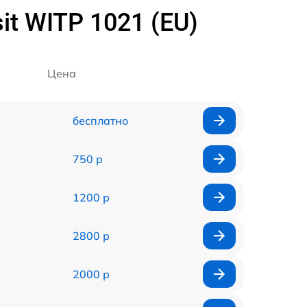
t WITP 1021 (EU)
Цена
бесплатно
750 р
1200 р
2800 р
2000 р