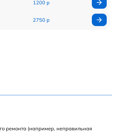
1200 р
2750 р
850 р
2450 р
1800 р
1100 р
1100 р
1800 р
ого ремонта (например, неправильная