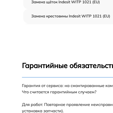
Замена щёток Indesit WITP 1021 (EU)
Замена крестовины Indesit WITP 1021 (EU)
Корпусный ремонт (замена резинок,
креплений, кнопок) Indesit WITP 1021 (EU)
Ремонт платы управления (восстановление)
Indesit WITP 1021 (EU)
Замена блока управления Indesit WITP 102
(EU)
Гарантийные обязательст
Ремонт/замена датчика температуры Indesit
WITP 1021 (EU)
Гарантия от сервиса: на смонтированные ко
Замена УБЛ Indesit WITP 1021 (EU)
Что считается гарантийным случаем?
Замена циркуляционного насоса Indesit
WITP 1021 (EU)
Для работ: Повторное проявление неисправн
установка запчасти).
Замена сливного шланга Indesit WITP 1021