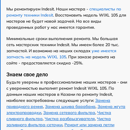
Мы ремонтируем Indesit. Наши мастера -
специалисты по
ремонту техники Indesit
. Восстановить модель WIXL 105 для
мастеров не будет новой задачей. На все виды
проведенных работ у нас имеется гарантия.
Минимальные сроки выполнения ремонта. Мы большая
сеть мастерских техники Indesit. Мы имеем более 20 тыс.
запчастей. И возможно на наших складах
уже имеется
запчасть на модель WIXL 105
. При заказе ремонта на
сайте - предоставляется скидка -25%.
Знаем свое дело
Будьте уверены в профессионализме наших мастеров - они
с уверенностью выполнят ремонт Indesit WIXL 105. По
данным наших мастеров в Казани по ремонту Indesit,
наиболее востребованы следующие услуги:
Замена
приводного ремня
,
Замена шкива барабана
,
Замена жгута
электропроводки
,
Замена сетевого фильтра
,
Чистка
сливного фильтра
,
Чистка разбрызгивателя
,
Чистка
заливного фильтра-сеточки
,
Ремонт или замена петли