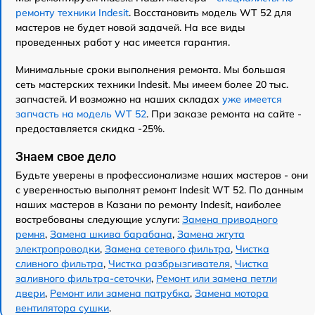
ремонту техники Indesit
. Восстановить модель WT 52 для
мастеров не будет новой задачей. На все виды
проведенных работ у нас имеется гарантия.
Минимальные сроки выполнения ремонта. Мы большая
сеть мастерских техники Indesit. Мы имеем более 20 тыс.
запчастей. И возможно на наших складах
уже имеется
запчасть на модель WT 52
. При заказе ремонта на сайте -
предоставляется скидка -25%.
Знаем свое дело
Будьте уверены в профессионализме наших мастеров - они
с уверенностью выполнят ремонт Indesit WT 52. По данным
наших мастеров в Казани по ремонту Indesit, наиболее
востребованы следующие услуги:
Замена приводного
ремня
,
Замена шкива барабана
,
Замена жгута
электропроводки
,
Замена сетевого фильтра
,
Чистка
сливного фильтра
,
Чистка разбрызгивателя
,
Чистка
заливного фильтра-сеточки
,
Ремонт или замена петли
двери
,
Ремонт или замена патрубка
,
Замена мотора
вентилятора сушки
.